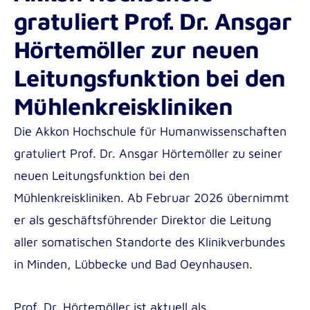
Medizin- und Notfallpädagogik B.A.
gratuliert Prof. Dr. Ansgar
Fortbildungsmaterial für Pflegeteams mit
Pädagogik im Gesundheitswesen B.A.
internationalen Mitarbeiter*innen
Hörtemöller zur neuen
Soziale Arbeit B.A.
Leitungsfunktion bei den
Soziale Arbeit dual B.A.
Mühlenkreiskliniken
Angewandte Psychologie B.Sc.
Institute for Applied Innovation in Healthcare
Die Akkon Hochschule für Humanwissenschaften
Masterstudiengänge der Akkon
(ITAC)
gratuliert Prof. Dr. Ansgar Hörtemöller zu seiner
Hochschule | Berlin
neuen Leitungsfunktion bei den
Institute for Research in International
Gesundheits-, Pflege- und Medizinpädagogik
Assistance (IRIA)
Mühlenkreiskliniken. Ab Februar 2026 übernimmt
M.A.
er als geschäftsführender Direktor die Leitung
aller somatischen Standorte des Klinikverbundes
in Minden, Lübbecke und Bad Oeynhausen.
Incoming
Prof. Dr. Hörtemöller ist aktuell als