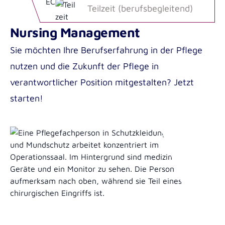
Medizin- und Notfallpädagogik B.A.
Teilzeit (berufsbegleitend)
Fortbildungsmaterial für Pflegeteams mit
Pädagogik im Gesundheitswesen B.A.
internationalen Mitarbeiter*innen
Nursing Management
Soziale Arbeit B.A.
Sie möchten Ihre Berufserfahrung in der Pflege
nutzen und die Zukunft der Pflege in
Soziale Arbeit dual B.A.
verantwortlicher Position mitgestalten? Jetzt
Angewandte Psychologie B.Sc.
Institute for Applied Innovation in Healthcare
starten!
Masterstudiengänge der Akkon
(ITAC)
Hochschule | Berlin
Institute for Research in International
Gesundheits-, Pflege- und Medizinpädagogik
Assistance (IRIA)
M.A.
Incoming