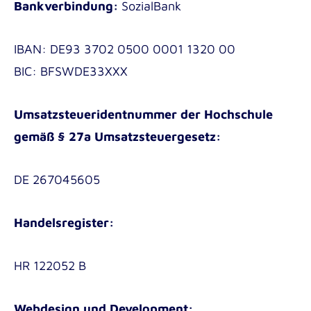
Bankverbindung:
SozialBank
Pädagogik im Gesundheitswesen B.A.
internationalen Mitarbeiter*innen
Soziale Arbeit B.A.
IBAN: DE93 3702 0500 0001 1320 00
Soziale Arbeit dual B.A.
BIC: BFSWDE33XXX
Angewandte Psychologie B.Sc.
Institute for Applied Innovation in Healthcare
Umsatzsteueridentnummer der Hochschule
Masterstudiengänge der Akkon
(ITAC)
gemäß § 27a Umsatzsteuergesetz:
Hochschule | Berlin
Institute for Research in International
Gesundheits-, Pflege- und Medizinpädagogik
Assistance (IRIA)
DE 267045605
M.A.
Handelsregister:
Incoming
HR 122052 B
Outgoing
Webdesign und Development: