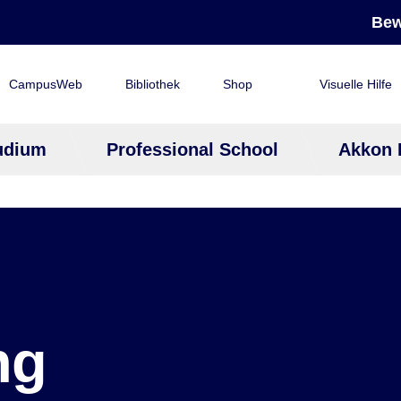
Bew
CampusWeb
Bibliothek
Shop
Visuelle Hilfe
udium
Professional School
Akkon 
ng