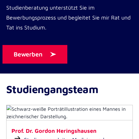
Studienberatung unterstützt Sie im
Kinderkrankenpfleger*in
Bewerbungsprozess und begleitet Sie mir Rat und
Hebamme / Entbindungspfleger
Tat ins Studium.
Logopäd*in
Medizinisch-technische Assistent*in
(MTLA, MTRA, MTAF)
Bewerben
Notfallsanitäter*in
Operationstechnische*r Assistent*in
(OTA)
Studiengangsteam
Physiotherapeut*in
Pflegefachfrau / Pflegefachmann
Rettungsassistent*in (+ Zusatzleistung)
Sie haben eine andere Berufsausbildung
Prof. Dr. Gordon Heringshausen
absolviert? Sprechen Sie uns gerne an, ob