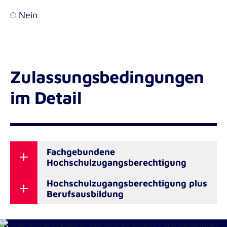
Nein
Zulassungsbedingungen
im Detail
Fachgebundene
Hochschulzugangsberechtigung
Sie haben eine Berufsausbildung im
Hochschulzugangsberechtigung plus
Berufsausbildung
Gesundheitswesen* abgeschlossen.
Sie haben ein Abitur oder Fachabitur