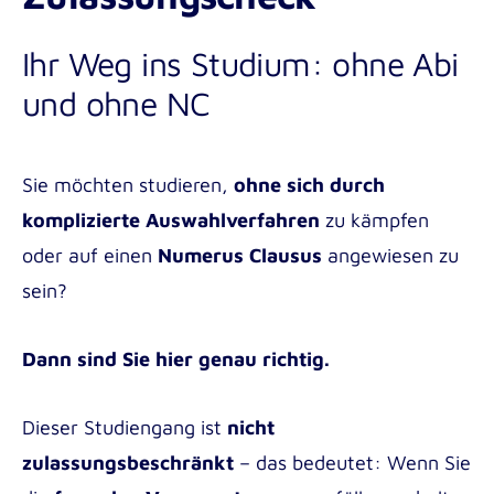
Planung, Steuerung und Evaluation
Gesundheitssystems
Forschungsmethoden
von Lernprozessen
Ihr Weg ins Studium: ohne Abi
Vertiefungen in Pflegewissenschaft,
Begleitung und Reflexion von Lern-
Einsatz von Methoden und Medien in
Public Health und Prävention
und ohne NC
und Bildungsprozessen
der Lehre
Gesundheitspsychologie, Soziologie
Pädagogisches Fachpraktikum
Bildungs- und Schulrecht sowie
und Notfallpsychologie
Durchführung der Bachelorarbeit
nationale und internationale
Sie möchten studieren,
ohne sich durch
Bildungssysteme
komplizierte Auswahlverfahren
zu kämpfen
oder auf einen
Numerus Clausus
angewiesen zu
sein?
Dann sind Sie hier genau richtig.
Dieser Studiengang ist
nicht
zulassungsbeschränkt
– das bedeutet: Wenn Sie