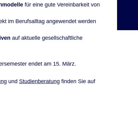
enmodelle
für eine gute Vereinbarkeit von
VE
irekt im Berufsalltag angewendet werden
iven
auf aktuelle gesellschaftliche
ersemester endet am 15. März.
ung
und
Studienberatung
finden Sie auf