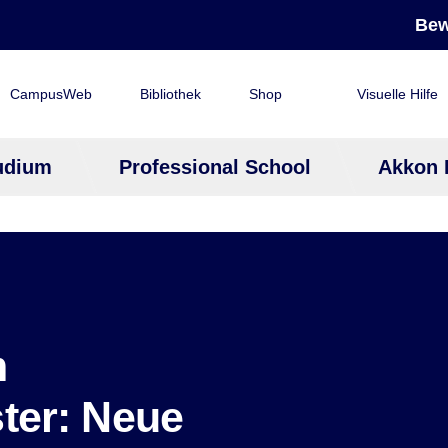
Bew
CampusWeb
Bibliothek
Shop
Visuelle Hilfe
udium
Professional School
Akkon 
m
er: Neue