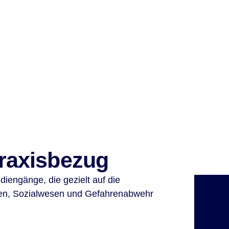
raxisbezug
diengänge, die gezielt auf die
B
en, Sozialwesen und Gefahrenabwehr
ST