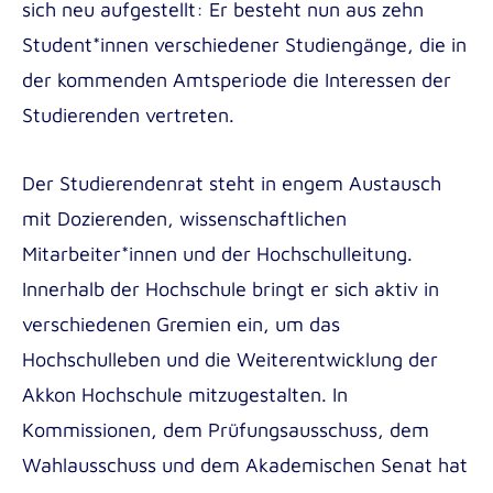
Corporate Design 2025 Relaunch
sich neu aufgestellt: Er besteht nun aus zehn
Bibliothek
Management in der Gefahrenabwehr B.Sc.
Student*innen verschiedener Studiengänge, die in
der kommenden Amtsperiode die Interessen der
Masterstudiengänge der Akkon
Hochschule | Berlin
Studierenden vertreten.
K3VR
Führung in der Gefahrenabwehr und im
Der Studierendenrat steht in engem Austausch
Krisenmanagement M.Sc.
Gaffen tötet!
mit Dozierenden, wissenschaftlichen
Global Health M.Sc.
ReVerSy
Mitarbeiter*innen und der Hochschulleitung.
Interkulturelle Kompetenzen im Rettungsdienst
Innerhalb der Hochschule bringt er sich aktiv in
verschiedenen Gremien ein, um das
Belastungen im Rettungsdienst
Hochschulleben und die Weiterentwicklung der
Kooperation: „Gefährdungsbeurteilung im
Bachelorstudiengänge der Akkon
Akkon Hochschule mitzugestalten. In
Rettungsdienst“
Hochschule | Berlin
Kommissionen, dem Prüfungsausschuss, dem
Entwicklung von forschungsbasiertem
Medizin- und Notfallpädagogik B.A.
Wahlausschuss und dem Akademischen Senat hat
Fortbildungsmaterial für Pflegeteams mit