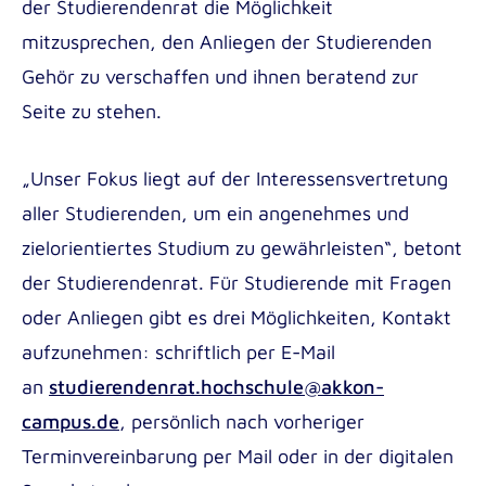
der Studierendenrat die Möglichkeit
Pädagogik im Gesundheitswesen B.A.
internationalen Mitarbeiter*innen
mitzusprechen, den Anliegen der Studierenden
Soziale Arbeit B.A.
Gehör zu verschaffen und ihnen beratend zur
Soziale Arbeit dual B.A.
Seite zu stehen.
Angewandte Psychologie B.Sc.
Institute for Applied Innovation in Healthcare
„Unser Fokus liegt auf der Interessensvertretung
Masterstudiengänge der Akkon
(ITAC)
aller Studierenden, um ein angenehmes und
Hochschule | Berlin
Institute for Research in International
zielorientiertes Studium zu gewährleisten“, betont
Gesundheits-, Pflege- und Medizinpädagogik
Assistance (IRIA)
der Studierendenrat. Für Studierende mit Fragen
M.A.
oder Anliegen gibt es drei Möglichkeiten, Kontakt
aufzunehmen: schriftlich per E-Mail
an
studierendenrat.hochschule@akkon-
Incoming
campus.de
, persönlich nach vorheriger
Outgoing
Terminvereinbarung per Mail oder in der digitalen