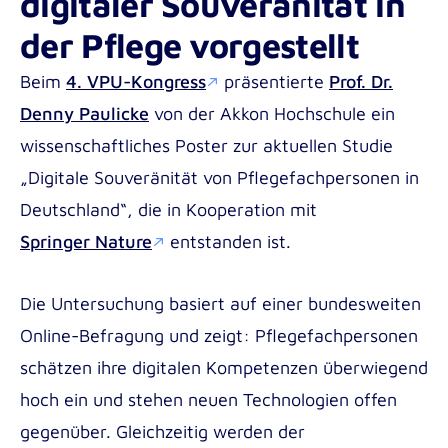
digitaler Souveränität in
Medizin- und Notfallpädagogik B.A.
Fortbildungsmaterial für Pflegeteams mit
der Pflege vorgestellt
Pädagogik im Gesundheitswesen B.A.
internationalen Mitarbeiter*innen
Beim
4. VPU-Kongress
präsentierte
Prof. Dr.
Soziale Arbeit B.A.
Denny Paulicke
von der Akkon Hochschule ein
Soziale Arbeit dual B.A.
wissenschaftliches Poster zur aktuellen Studie
Angewandte Psychologie B.Sc.
„Digitale Souveränität von Pflegefachpersonen in
Institute for Applied Innovation in Healthcare
Deutschland“, die in Kooperation mit
Masterstudiengänge der Akkon
(ITAC)
Springer Nature
entstanden ist.
Hochschule | Berlin
Institute for Research in International
Gesundheits-, Pflege- und Medizinpädagogik
Assistance (IRIA)
Die Untersuchung basiert auf einer bundesweiten
M.A.
Online-Befragung und zeigt: Pflegefachpersonen
schätzen ihre digitalen Kompetenzen überwiegend
hoch ein und stehen neuen Technologien offen
Incoming
gegenüber. Gleichzeitig werden der