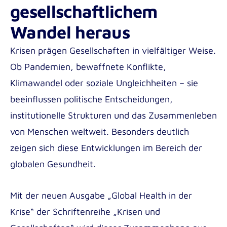
Medizin- und Notfallpädagogik B.A.
gesellschaftlichem
Fortbildungsmaterial für Pflegeteams mit
Pädagogik im Gesundheitswesen B.A.
internationalen Mitarbeiter*innen
Wandel heraus
Soziale Arbeit B.A.
Krisen prägen Gesellschaften in vielfältiger Weise.
Ob Pandemien, bewaffnete Konflikte,
Soziale Arbeit dual B.A.
Klimawandel oder soziale Ungleichheiten – sie
Angewandte Psychologie B.Sc.
Institute for Applied Innovation in Healthcare
beeinflussen politische Entscheidungen,
Masterstudiengänge der Akkon
(ITAC)
institutionelle Strukturen und das Zusammenleben
Hochschule | Berlin
Institute for Research in International
von Menschen weltweit. Besonders deutlich
Gesundheits-, Pflege- und Medizinpädagogik
Assistance (IRIA)
zeigen sich diese Entwicklungen im Bereich der
M.A.
globalen Gesundheit.
Mit der neuen Ausgabe „Global Health in der
Krise“ der Schriftenreihe „Krisen und
Incoming