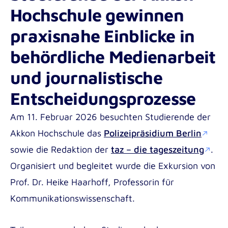
Medizin- und Notfallpädagogik B.A.
Hochschule gewinnen
Fortbildungsmaterial für Pflegeteams mit
Pädagogik im Gesundheitswesen B.A.
internationalen Mitarbeiter*innen
praxisnahe Einblicke in
Soziale Arbeit B.A.
behördliche Medienarbeit
Soziale Arbeit dual B.A.
und journalistische
Angewandte Psychologie B.Sc.
Entscheidungsprozesse
Institute for Applied Innovation in Healthcare
Masterstudiengänge der Akkon
(ITAC)
Am 11. Februar 2026 besuchten Studierende der
Hochschule | Berlin
Institute for Research in International
Akkon Hochschule das
Polizeipräsidium Berlin
Gesundheits-, Pflege- und Medizinpädagogik
Assistance (IRIA)
sowie die Redaktion der
taz – die tageszeitung
.
M.A.
Organisiert und begleitet wurde die Exkursion von
Prof. Dr. Heike Haarhoff
, Professorin für
Kommunikationswissenschaft.
Incoming