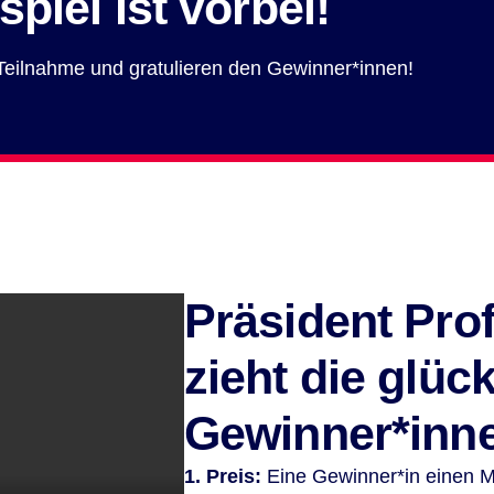
piel ist vorbei!
 Teilnahme und gratulieren den Gewinner*innen!
Präsident Pro
zieht die glüc
Gewinner*inn
1. Preis:
Eine Gewinner*in einen M