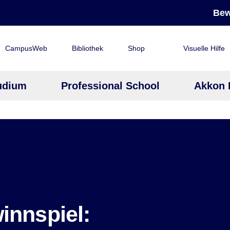
Bew
CampusWeb
Bibliothek
Shop
Visuelle Hilfe
udium
Professional School
Akkon 
innspiel: