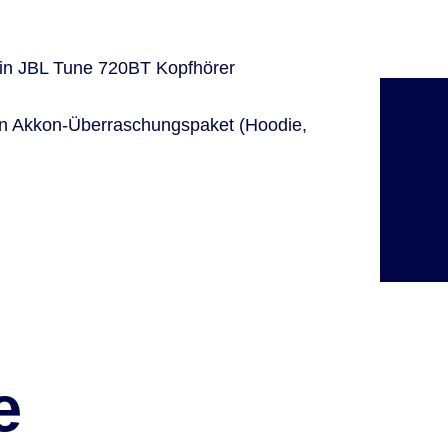
in JBL Tune 720BT Kopfhörer
B
in Akkon-Überraschungspaket (Hoodie,
ST
VE
e