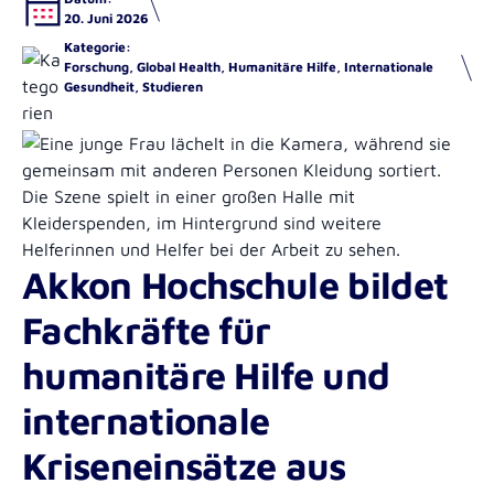
Stellenangebote
20. Juni 2026
International Office
Internationale Not- und Katastrophenhilfe B.A.
Corporate Design 2025 Relaunch
Kategorie:
Forschung, Global Health, Humanitäre Hilfe, Internationale
Bibliothek
Management in der Gefahrenabwehr B.Sc.
Gesundheit, Studieren
Masterstudiengänge der Akkon
Hochschule | Berlin
K3VR
Führung in der Gefahrenabwehr und im
Krisenmanagement M.Sc.
Gaffen tötet!
Akkon Hochschule bildet
Global Health M.Sc.
ReVerSy
Fachkräfte für
Interkulturelle Kompetenzen im Rettungsdienst
humanitäre Hilfe und
Belastungen im Rettungsdienst
internationale
Kooperation: „Gefährdungsbeurteilung im
Bachelorstudiengänge der Akkon
Rettungsdienst“
Kriseneinsätze aus
Hochschule | Berlin
Entwicklung von forschungsbasiertem